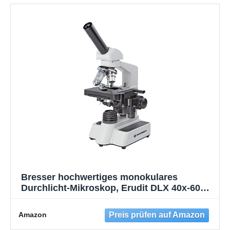
Bresser hochwertiges monokulares
Durchlicht-Mikroskop, Erudit DLX 40x-600x
Vergrößerung, koaxialer Kreuztisch, Grob-
und Feinfokussierung und justierbarer
Amazon
Abbe-Kondensor, LED mit Akku-/