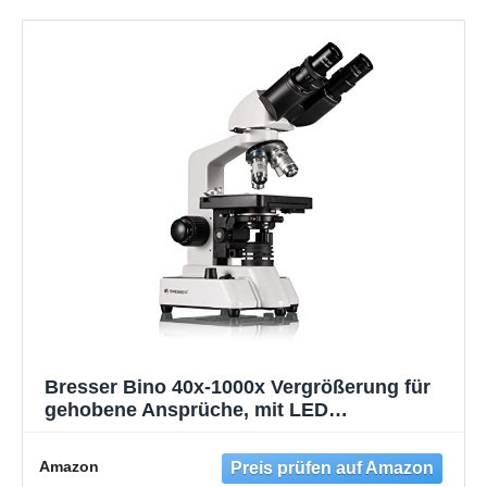
Netzbetrieb
Bresser Bino 40x-1000x Vergrößerung für
gehobene Ansprüche, mit LED
Beleuchtung, drehbaren binokularem
Aufsatz, koaxialer Kreuztisch sowie Grob-
Amazon
und Feinfokussierung, 5722100