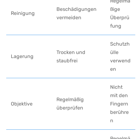
Regelmä
Beschädigungen
ßige‍
Reinigung
vermeiden
Überprü
fung
Schutzh
Trocken und
ülle
Lagerung
staubfrei
verwend
en
Nicht
mit den
Regelmäßig
Objektive
Fingern
überprüfen
berühre
n
Regelmä