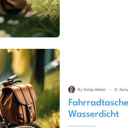
By
Sonja Weber
8. Jan
Fahrradtasch
Wasserdicht