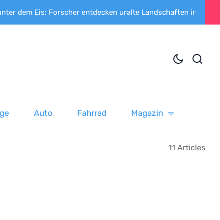
orscher entdecken uralte Landschaften in der Antarktis
Geh
uge
Auto
Fahrrad
Magazin
11 Articles