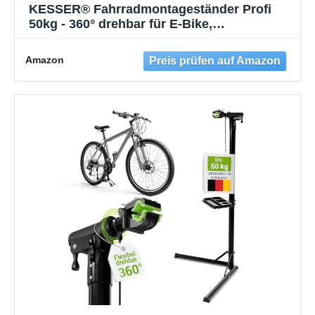
KESSER® Fahrradmontageständer Profi
50kg - 360° drehbar für E-Bike,
Mountainbike & Fahrrad,
höhenverstellbarer Reparaturständer, mit
Amazon
Werkzeugablage, Tragetasche &
Schnellspanner, Blau / Schwarz