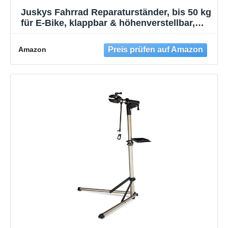
Juskys Fahrrad Reparaturständer, bis 50 kg
für E-Bike, klappbar & höhenverstellbar,
Klemmkopf 360° drehbar,
Gummibeschichtung & Werkzeugablage,
Amazon
Schwerlast Fahrradständer für 24 bis 29
Zoll Fährräder