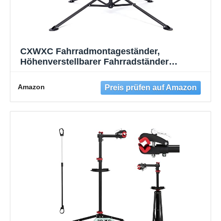
CXWXC Fahrradmontageständer,
Höhenverstellbarer Fahrradständer
Reparaturständer 360° drehbar mit große
Werkzeugablage Robust für Mountainbike
Amazon
Fahrräder bis 30 kg