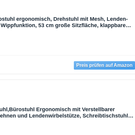
tuhl ergonomisch, Drehstuhl mit Mesh, Lenden-
 Wippfunktion, 53 cm große Sitzfläche, klappbare
eits- und Schlafzimmer, Studenten, schwarz OBN37
uhl,Bürostuhl Ergonomisch mit Verstellbarer
ehnen und Lendenwirbelstütze, Schreibtischstuhl
unktion bis 135°,Chefsessel Rückenschonend, 150k