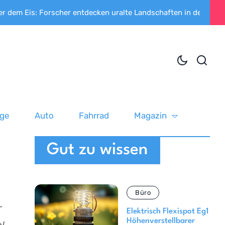
 Forscher entdecken uralte Landschaften in der Antarktis
G
uge
Auto
Fahrrad
Magazin
Gut zu wissen
Büro
r
Elektrisch Flexispot Eg1
Höhenverstellbarer