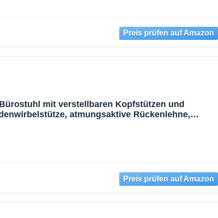
ürostuhl mit verstellbaren Kopfstützen und
denwirbelstütze, atmungsaktive Rückenlehne,
r und Rollen, Gamer-Sessel für Schreibtisch,
der