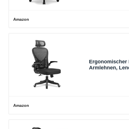
Amazon
Ergonomischer B
Armlehnen, Len
höhenverstellba
Schlafzimmer o
Amazon