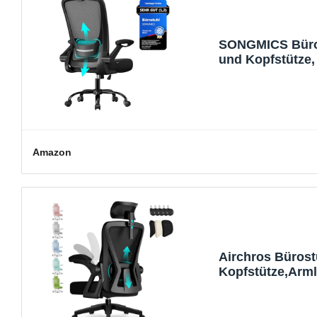
SONGMICS Büros
und Kopfstütze,
Armlehnen, Arb
Amazon
Airchros Bürost
Kopfstütze,Arml
Drehstuhl Wippf