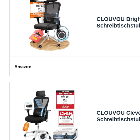
CLOUVOU Bright
Schreibtischstuh
Stuhl | Compute
kg
Amazon
CLOUVOU Cleve
Schreibtischstuh
Stuhl | Compute
kg