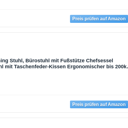
g Stuhl, Bürostuhl mit Fußstütze Chefsessel
hl mit Taschenfeder-Kissen Ergonomischer bis 200k
verstellbar Home Office Gaming Sessel, Schwarz