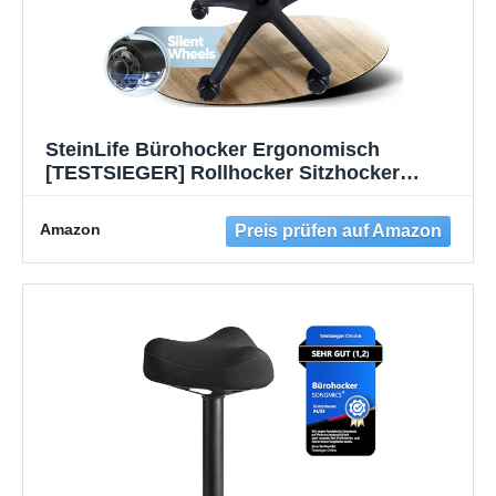
SteinLife Bürohocker Ergonomisch
[TESTSIEGER] Rollhocker Sitzhocker
Höhenverstellbar [48-68cm] Ergonomischer
Hocker für Büro [Schwingeffekt]
Amazon
Wackelhocker Stehhocker | Arbeitshocker
rutschfest Rund