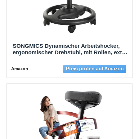
SONGMICS Dynamischer Arbeitshocker,
ergonomischer Drehstuhl, mit Rollen, extra
breiter Sitz, Neigung um 10 °,
höhenverstellbar, Dicke Polsterung,
Amazon
Schwarz OSC06BK