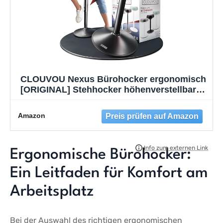
CLOUVOU Nexus Bürohocker ergonomisch
[ORIGINAL] Stehhocker höhenverstellbar
von 57cm bis 82cm - Ergonomischer
Hocker Büro - Wackelhocker zur Stärkung
Amazon
des Rückens - Ergonomische Stehhilfe
Büro
Ergonomische Bürohocker:
Ein ⁣Leitfaden für Komfort am
Arbeitsplatz
Bei der ‍Auswahl des ​richtigen ‌ergonomischen