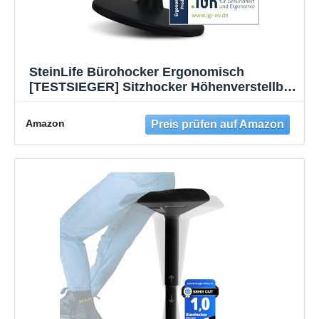
SteinLife Bürohocker Ergonomisch
[TESTSIEGER] Sitzhocker Höhenverstellbar
[48-68cm] Ergonomischer Hocker für Büro
[Schwingeffekt] Wackelhocker Stehhocker |
Amazon
Arbeitshocker rutschfest Rund