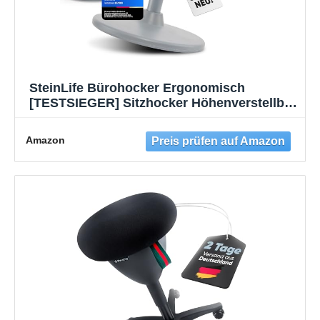
SteinLife Bürohocker Ergonomisch
[TESTSIEGER] Sitzhocker Höhenverstellbar
[48-68cm] Ergonomischer Hocker für Büro
[Schwingeffekt] Wackelhocker Stehhocker |
Amazon
Arbeitshocker rutschfest Rund