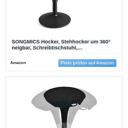
SONGMICS Hocker, Stehhocker um 360°
neigbar, Schreibtischstuhl,
höhenverstellbar 58-83 cm, großer Sockel,
Anti-Rutsch, modern, schwarz OSC008B01
Amazon