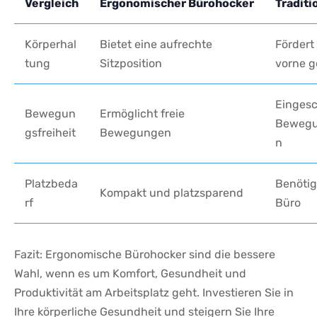
Vergleich
Ergonomischer Bürohocker
Traditi
Körperhal
Bietet eine aufrechte
Fördert 
tung
⁤Sitzposition
vorne g
Eingesc
Bewegun
Ermöglicht freie
Bewegu
gsfreiheit
Bewegungen
n
Platzbeda
Benötig
Kompakt und platzsparend
rf
Büro
Fazit: Ergonomische Bürohocker sind die⁣ bessere
Wahl, wenn es um Komfort,​ Gesundheit und
Produktivität am Arbeitsplatz geht. Investieren Sie ​in​
Ihre ⁣körperliche Gesundheit und steigern Sie Ihre⁣