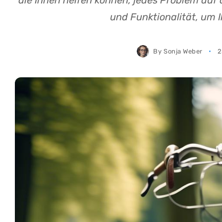
die Ihnen helfen können, jedes Problem auf d
und Funktionalität, um I
By
Sonja Weber
2