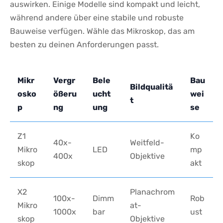
auswirken. Einige Modelle sind kompakt und ‍leicht,
während andere über eine stabile und⁣ robuste
Bauweise verfügen. ​Wähle das Mikroskop,⁤ das am
‌besten ⁤zu deinen ‌Anforderungen passt.
Mikr
Vergr
Bele
Bau
Bildqualitä
osko
ößeru
ucht
wei
t
p
ng
ung
se
Z1
Ko
40x-
Weitfeld-
Mikro
LED
mp
400x
Objektive
skop
akt
X2
Planachrom
100x-
Dimm
Rob
Mikro
at-
1000x
bar
ust
skop
Objektive