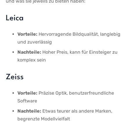
und‌ was ⁢sie⁤ jeweils zu bieten haben:
Leica
Vorteile:
Hervorragende Bildqualität,⁤ langlebig
und zuverlässig
Nachteile:
Hoher​ Preis, ‍kann für Einsteiger zu
komplex‌ sein
Zeiss
Vorteile:
⁢Präzise Optik, benutzerfreundliche
Software
Nachteile:
Etwas ⁢teurer als⁤ andere⁣ Marken,
begrenzte Modellvielfalt