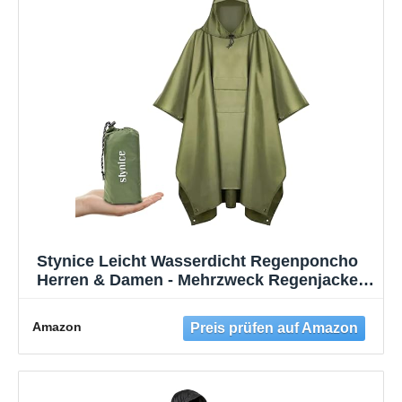
Stynice Leicht Wasserdicht Regenponcho
Herren & Damen - Mehrzweck Regenjacke
Outdoor mit Kapuze Faltbare Tasche für
Camping Wandern Hikking - Atmungsaktive
Amazon
3in1 Regencape