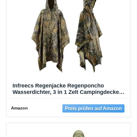
Infreecs Regenjacke Regenponcho
Wasserdichter, 3 in 1 Zelt Campingdecke
Regenjacken, Unisex Wiederverwendbar
Regencape, Atmungsaktiver Regenmantel
Amazon
mit Kapuze für Picknick Jagd Camping
Wandern