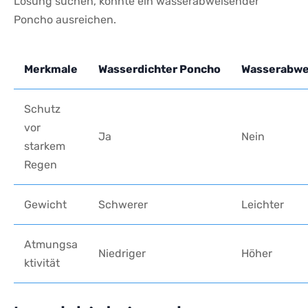
Lösung suchen, ⁣könnte ein wasserabweisender
Poncho ausreichen.
Merkmale
Wasserdichter Poncho
Wasserabwe
Schutz
vor
Ja
Nein
starkem
Regen
Gewicht
Schwerer
Leichter
Atmungsa
Niedriger
Höher
ktivität