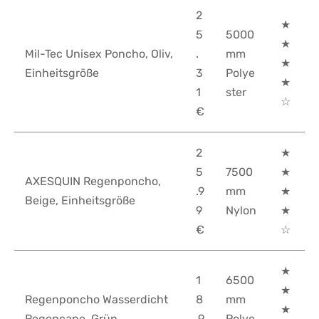
2
★
5
5000
★
Mil-Tec Unisex Poncho, Oliv,
.
mm
★
Einheitsgröße
3
Polye
★
1
ster
☆
€
2
★
5
7500
★
AXESQUIN Regenponcho,
.9
mm
★
Beige, Einheitsgröße
9
Nylon
★
€
☆
★
1
6500
★
Regenponcho Wasserdicht
8
mm
★
Regencape, Grün
.9
Polye