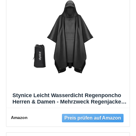
Stynice Leicht Wasserdicht Regenponcho
Herren & Damen - Mehrzweck Regenjacke
Outdoor mit Kapuze Faltbare Tasche für
Camping Wandern Hikking - Atmungsaktive
Amazon
3in1 Regencape