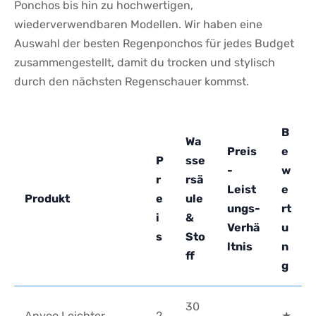
Ponchos bis hin zu hochwertigen,
wiederverwendbaren Modellen. Wir haben eine
Auswahl der besten Regenponchos für jedes Budget
zusammengestellt, damit du trocken und​ stylisch
‍durch den nächsten Regenschauer kommst.
B
Wa
Preis
e
P
sse
-
w
r
rsä
Leist
e
Produkt
e
ule
ungs-
rt
i
&
Verhä
u
s
Sto
ltnis
n
ff
g
30
Anyoo Leichter
2
★