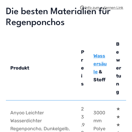
Die besten ‍Materialien⁢ für
Regenponchos
B
P
e
Wass
r
w
ersäu
Produkt
e
er
le
&
i
tu
Stoff
s
n
g
2
★
Anyoo Leichter
3000
3
★
Wasserdichter
mm
.9
★
Regenponcho, Dunkelgelb,
Polye