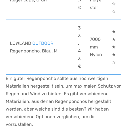
☆
€
ster
☆
3
★
3
7000
★
LOWLAND
OUTDOOR
.
mm
★
Regenponcho, Blau, M
4
Nylon
★
3
☆
€
Ein guter Regenponcho ⁢sollte aus ⁢hochwertigen
Materialien hergestellt sein, um maximalen Schutz vor‌
Regen und Wind⁤ zu bieten. Es gibt verschiedene
Materialien, aus denen Regenponchos⁤ hergestellt
werden, aber welche sind ‍die besten? Wir haben
verschiedene Optionen verglichen, um ​dir
‌vorzustellen.