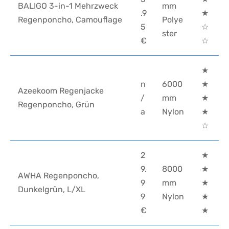
BALIGO 3-in-1 Mehrzweck
mm
.9
★
Regenponcho, Camouflage
Polye
5
☆
ster
€
☆
★
n
6000
★
Azeekoom Regenjacke
/
mm
★
Regenponcho, Grün
a
Nylon
★
☆
2
★
9.
8000
★
AWHA Regenponcho,
9
mm
★
Dunkelgrün, L/XL
9
Nylon
★
€
★