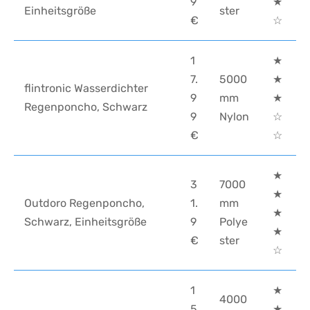
9
★
Einheitsgröße
ster
€
☆
1
★
7.
5000
★
flintronic Wasserdichter
9
mm
★
Regenponcho, Schwarz
9
Nylon
☆
€
☆
★
3
7000
★
Outdoro Regenponcho,
1.
mm
★
Schwarz, Einheitsgröße
9
Polye
★
€
ster
☆
1
★
4000
5
★