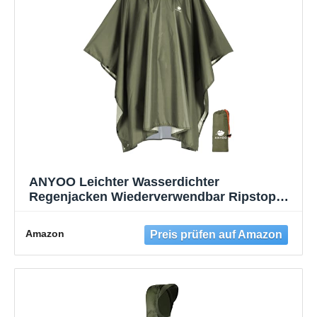
ANYOO Leichter Wasserdichter
Regenjacken Wiederverwendbar Ripstop
Atmungsaktiver Mehrzweck Regenmantel
mit Kapuze Schutzdecke Unterschlupf für
Amazon
im Freien Camping Wandern Angeln, Grün,
Einheitsgröße