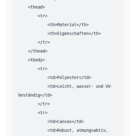
    <thead>

        <tr>

            <th>Material</th>

            <th>Eigenschaften</th>

        </tr>

    </thead>

    <tbody>

        <tr>

            <td>Polyester</td>

            <td>Leicht, wasser- und UV-
beständig</td>

        </tr>

        <tr>

            <td>Canvas</td>

            <td>Robust, atmungsaktiv, 