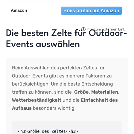
Große Wasserdicht Automatisches
Wurfzelt, Doppeltürlüftung, Moskitoschutz,
Amazon
2 Schichten Kuppelzelt für Camping
Familien Reise
Die besten ⁤Zelte für Outdoor-
Events ⁣auswählen
Beim Auswählen‌ des ‍perfekten ‍Zeltes für‌
Outdoor-Events ⁣gibt es mehrere Faktoren zu
berücksichtigen. Um die beste ⁤Entscheidung
⁣treffen zu können, sind die ‌
Größe
,
Materialien
,
Wetterbeständigkeit
​und die
Einfachheit⁢ des
Aufbaus
besonders‌ wichtig.
<h3>Größe des Zeltes</h3>
