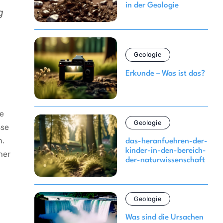
in der Geologie
g
Geologie
Erkunde – Was ist das?
le
Geologie
sse
n.
das-heranfuehren-der-
kinder-in-den-bereich-
er‌
der-naturwissenschaft
Geologie
Was sind die Ursachen