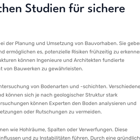
hen Studien für sichere
e bei der⁣ Planung und Umsetzung von Bauvorhaben. Sie geb
 ermöglichen ⁢es,⁢ potenzielle⁤ Risiken ‍frühzeitig zu erkenn
ukturen können Ingenieure und‌ Architekten ‍fundierte
tät von ⁣Bauwerken⁤ zu gewährleisten.
e Untersuchung von Bodenarten und -schichten. Verschieden
 können‌ sich je nach​ geologischer Struktur stark
ersuchungen können ⁤Experten den Boden analysieren‌ und
etzungen oder Rutschungen zu vermeiden.
ionen wie ‌Hohlräume, ⁢Spalten oder Verwerfungen. Diese
lussen und zu⁤ Instabilitäten führen. Durch eine ‌gründlic